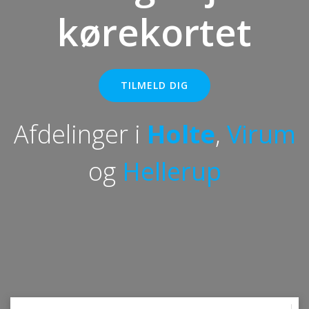
kørekortet
TILMELD DIG
Afdelinger i
Holte
,
Virum
og
Hellerup