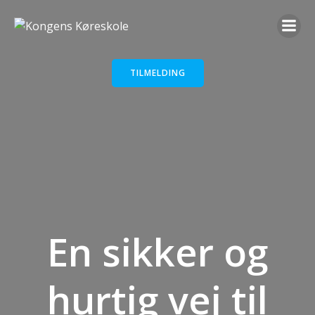
Videre
til
indhold
TILMELDING
En sikker og
hurtig vej til