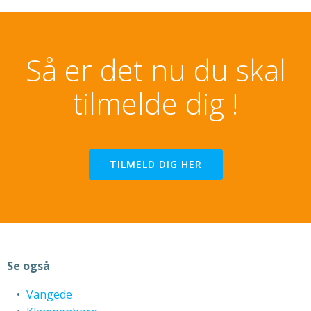
Så er det nu du skal
tilmelde dig !
TILMELD DIG HER
Se også
Vangede