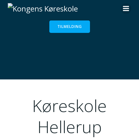
Videre
til
indhold
TILMELDING
Køreskole
Hellerup