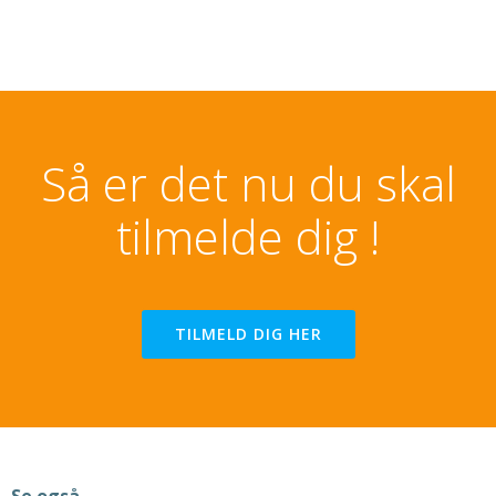
Så er det nu du skal
tilmelde dig !
TILMELD DIG HER
Se også